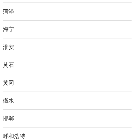
菏泽
海宁
淮安
黄石
黄冈
衡水
邯郸
呼和浩特