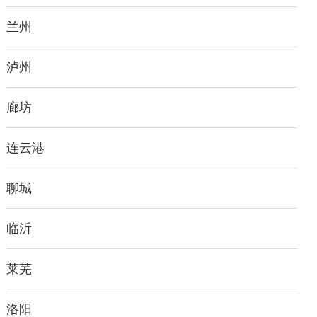
兰州
泸州
廊坊
连云港
聊城
临沂
莱芜
洛阳