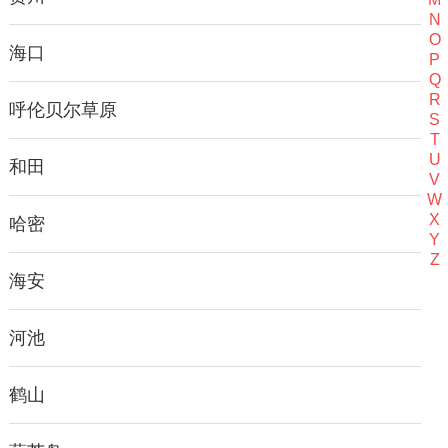
N
O
海口
P
Q
R
呼伦贝尔草原
S
T
U
和田
V
W
X
哈密
Y
Z
海安
河池
鹤山