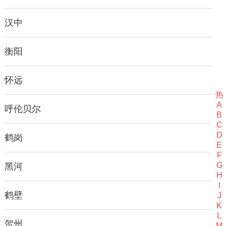
汉中
衡阳
怀远
热
A
呼伦贝尔
B
C
D
鹤岗
E
F
G
黑河
H
I
鹤壁
J
K
L
贺州
M