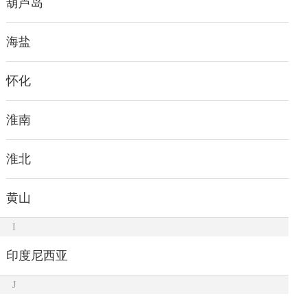
葫芦岛
海盐
怀化
淮南
淮北
黄山
I
印度尼西亚
J