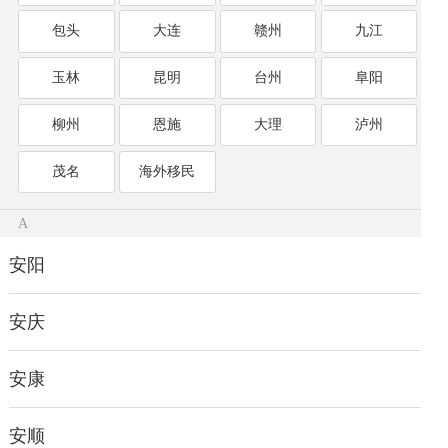
包头
大连
赣州
九江
玉林
昆明
台州
阜阳
柳州
恩施
大理
泸州
茂名
海外移民
A
安阳
安庆
安康
安顺