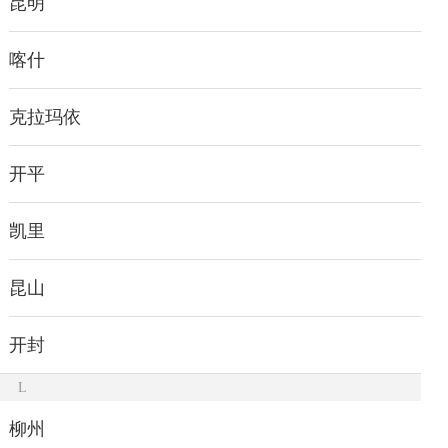
昆明
喀什
克拉玛依
开平
凯里
昆山
开封
L
柳州