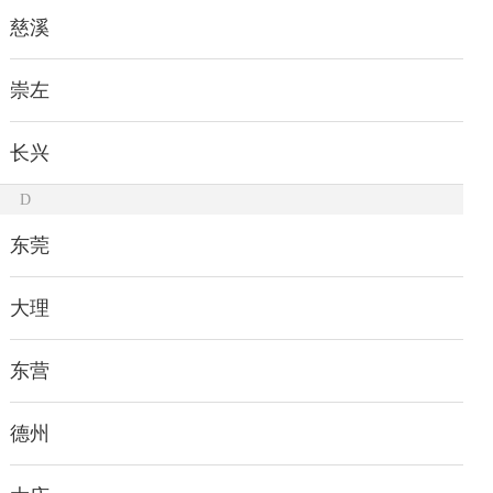
慈溪
崇左
长兴
D
东莞
大理
东营
德州