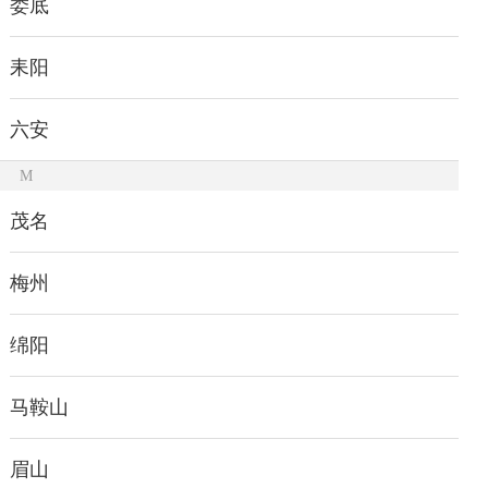
娄底
耒阳
六安
M
茂名
梅州
绵阳
马鞍山
眉山