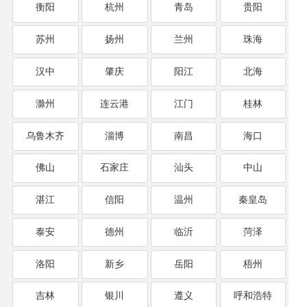
衡阳
杭州
青岛
贵阳
苏州
扬州
兰州
珠海
汉中
肇庆
阳江
北海
滁州
连云港
江门
桂林
乌鲁木齐
淄博
南昌
海口
佛山
石家庄
汕头
中山
湛江
信阳
温州
秦皇岛
泰安
德州
临沂
菏泽
洛阳
新乡
岳阳
梧州
吉林
银川
遵义
呼和浩特