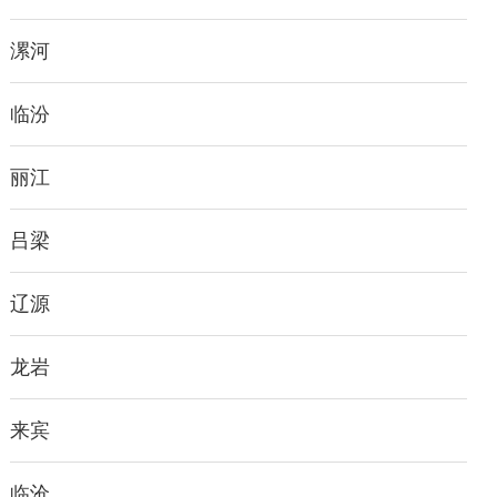
漯河
临汾
丽江
吕梁
辽源
龙岩
来宾
临沧