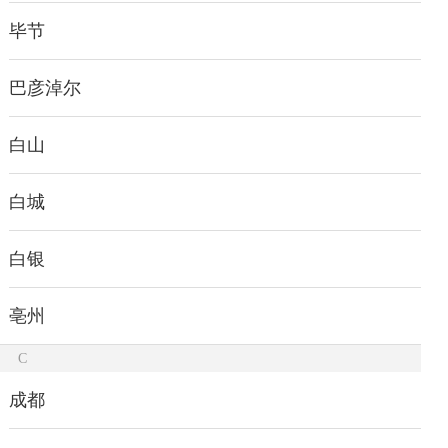
毕节
巴彦淖尔
白山
白城
白银
亳州
C
成都