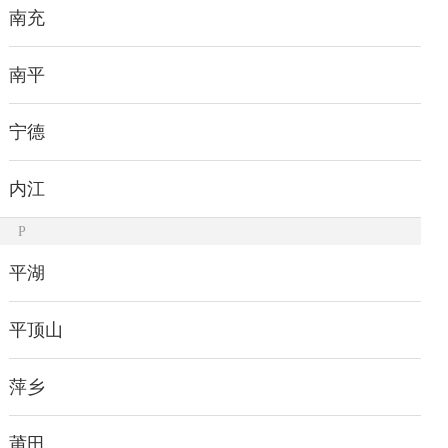
南充
南平
宁德
内江
P
平湖
平顶山
萍乡
莆田