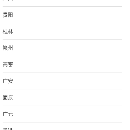
贵阳
桂林
赣州
高密
广安
固原
广元