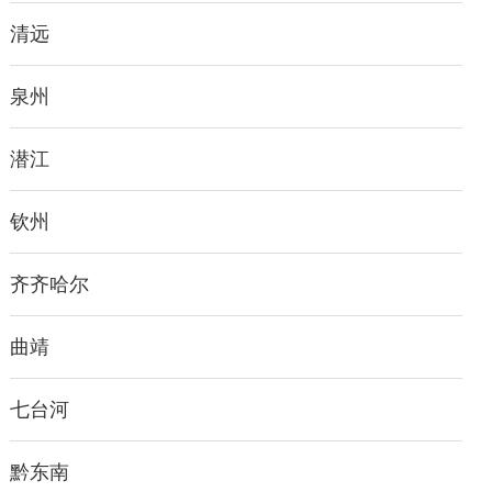
清远
泉州
潜江
钦州
齐齐哈尔
曲靖
七台河
黔东南