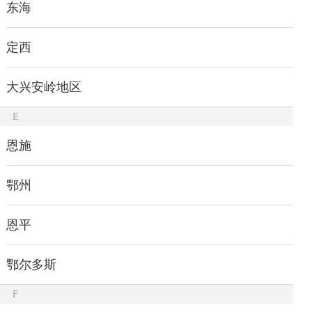
东海
定西
大兴安岭地区
E
恩施
鄂州
恩平
鄂尔多斯
F