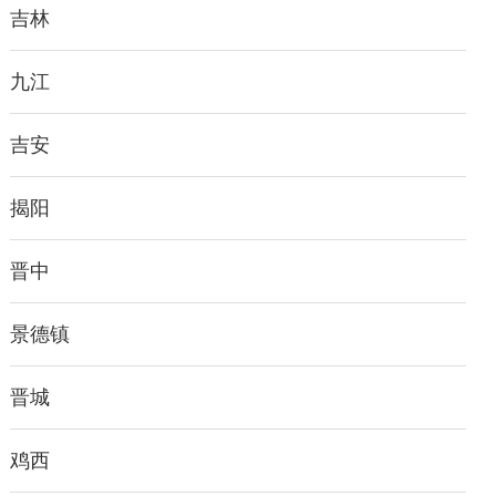
吉林
九江
吉安
揭阳
晋中
景德镇
晋城
鸡西